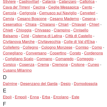
Stiviere
-
Castrovillari
-
Catania
-
Catanzaro
-
Cattolica
-
Cava de' Tirreni
-
Cecina
-
Ceglie Messapica
-
Cento
-
Cercola
-
Cerignola
-
Cernusco sul Naviglio
-
Cerveteri
-
Cervia
-
Cesano Boscone
-
Cesano Maderno
-
Cesena
-
Cesenatico
-
Chiaia
-
Chiaiano
-
Chiari
-
Chiavari
-
Chieri
-
Chieti
-
Chioggia
-
Chivasso
-
Ciampino
-
Cinisello
Balsamo
-
Cirié
-
Cisterna di Latina
-
Città di Castello
-
Civitanova Marche
-
Civitavecchia
-
Colle di Val d'Elsa
-
Colleferro
-
Collegno
-
Cologno Monzese
-
Comiso
-
Como
-
Conegliano
-
Conversano
-
Copertino
-
Corato
-
Cordenons
-
Corigliano Scalo
-
Cormano
-
Cornaredo
-
Correggio
-
Corsico
-
Cosenza
-
Crema
-
Cremona
-
Crotone
-
Cuneo
-
Cusano Milanino
D
Dalmine
-
Desenzano del Garda
-
Desio
-
Domodossola
E
Eboli
-
Empoli
-
Enna
-
Erba
-
Ercolano
-
Este
F