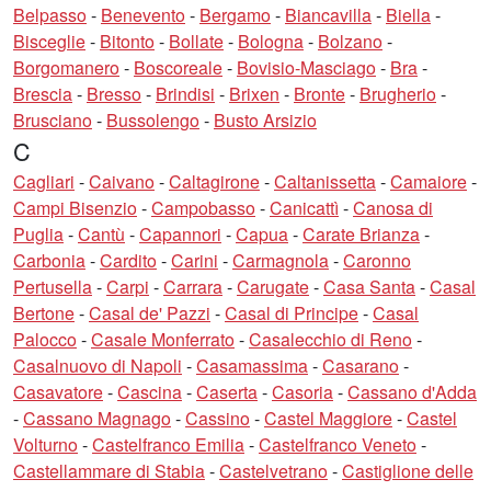
Belpasso
-
Benevento
-
Bergamo
-
Biancavilla
-
Biella
-
Bisceglie
-
Bitonto
-
Bollate
-
Bologna
-
Bolzano
-
Borgomanero
-
Boscoreale
-
Bovisio-Masciago
-
Bra
-
Brescia
-
Bresso
-
Brindisi
-
Brixen
-
Bronte
-
Brugherio
-
Brusciano
-
Bussolengo
-
Busto Arsizio
C
Cagliari
-
Caivano
-
Caltagirone
-
Caltanissetta
-
Camaiore
-
Campi Bisenzio
-
Campobasso
-
Canicattì
-
Canosa di
Puglia
-
Cantù
-
Capannori
-
Capua
-
Carate Brianza
-
Carbonia
-
Cardito
-
Carini
-
Carmagnola
-
Caronno
Pertusella
-
Carpi
-
Carrara
-
Carugate
-
Casa Santa
-
Casal
Bertone
-
Casal de' Pazzi
-
Casal di Principe
-
Casal
Palocco
-
Casale Monferrato
-
Casalecchio di Reno
-
Casalnuovo di Napoli
-
Casamassima
-
Casarano
-
Casavatore
-
Cascina
-
Caserta
-
Casoria
-
Cassano d'Adda
-
Cassano Magnago
-
Cassino
-
Castel Maggiore
-
Castel
Volturno
-
Castelfranco Emilia
-
Castelfranco Veneto
-
Castellammare di Stabia
-
Castelvetrano
-
Castiglione delle