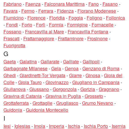
Fabriano
-
Faenza
-
Falconara Marittima
-
Fano
-
Fasano
-
Favara
-
Fermo
-
Ferrara
-
Fidenza
-
Fiorano Modenese
-
Fiumicino
-
Florence
-
Floridia
-
Foggia
-
Foligno
-
Follonica
-
Fondi
-
Forio
-
Forlì
-
Formia
-
Formigine
-
Fornacelle
-
Fossano
-
Francavilla al Mare
-
Francavilla Fontana
-
Frascati
-
Frattamaggiore
-
Frattaminore
-
Frosinone
-
Fuorigrotta
G
Gaeta
-
Galatina
-
Gallarate
-
Galliate
-
Gallipoli
-
Garbagnate Milanese
-
Gela
-
Genoa
-
Genzano di Roma
-
Ghedi
-
Giardinetti-Tor Vergata
-
Giarre
-
Ginosa
-
Gioia del
Colle
-
Gioia Tauro
-
Giovinazzo
-
Giugliano in Campania
-
Giulianova
-
Giussano
-
Gorgonzola
-
Gorizia
-
Gragnano
-
Gravina di Catania
-
Gravina in Puglia
-
Grosseto
-
Grottaferrata
-
Grottaglie
-
Grugliasco
-
Grumo Nevano
-
Guidonia
-
Guidonia Montecelio
I
Iesi
-
Iglesias
-
Imola
-
Imperia
-
Ischia
-
Ischia Porto
-
Isernia