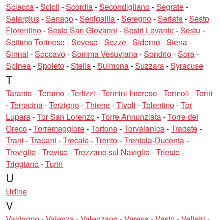
Sciacca
-
Scicli
-
Scordia
-
Secondigliano
-
Segrate
-
Selargius
-
Senago
-
Senigallia
-
Seregno
-
Seriate
-
Sesto
Fiorentino
-
Sesto San Giovanni
-
Sestri Levante
-
Sestu
-
Settimo Torinese
-
Seveso
-
Sezze
-
Siderno
-
Siena
-
Sinnai
-
Soccavo
-
Somma Vesuviana
-
Sondrio
-
Sora
-
Spinea
-
Spoleto
-
Stella
-
Sulmona
-
Suzzara
-
Syracuse
T
Taranto
-
Teramo
-
Terlizzi
-
Termini Imerese
-
Termoli
-
Terni
-
Terracina
-
Terzigno
-
Thiene
-
Tivoli
-
Tolentino
-
Tor
Lupara
-
Tor San Lorenzo
-
Torre Annunziata
-
Torre del
Greco
-
Torremaggiore
-
Tortona
-
Torvaianica
-
Tradate
-
Trani
-
Trapani
-
Trecate
-
Trento
-
Trentola-Ducenta
-
Treviglio
-
Treviso
-
Trezzano sul Naviglio
-
Trieste
-
Triggiano
-
Turin
U
Udine
V
Valdagno
-
Valenza
-
Valenzano
-
Varese
-
Vasto
-
Velletri
-