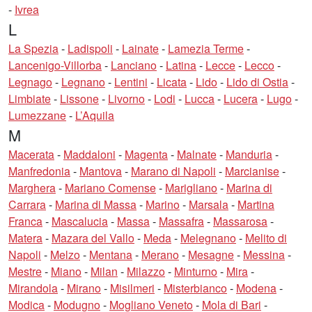
-
Ivrea
L
La Spezia
-
Ladispoli
-
Lainate
-
Lamezia Terme
-
Lancenigo-Villorba
-
Lanciano
-
Latina
-
Lecce
-
Lecco
-
Legnago
-
Legnano
-
Lentini
-
Licata
-
Lido
-
Lido di Ostia
-
Limbiate
-
Lissone
-
Livorno
-
Lodi
-
Lucca
-
Lucera
-
Lugo
-
Lumezzane
-
L’Aquila
M
Macerata
-
Maddaloni
-
Magenta
-
Malnate
-
Manduria
-
Manfredonia
-
Mantova
-
Marano di Napoli
-
Marcianise
-
Marghera
-
Mariano Comense
-
Marigliano
-
Marina di
Carrara
-
Marina di Massa
-
Marino
-
Marsala
-
Martina
Franca
-
Mascalucia
-
Massa
-
Massafra
-
Massarosa
-
Matera
-
Mazara del Vallo
-
Meda
-
Melegnano
-
Melito di
Napoli
-
Melzo
-
Mentana
-
Merano
-
Mesagne
-
Messina
-
Mestre
-
Miano
-
Milan
-
Milazzo
-
Minturno
-
Mira
-
Mirandola
-
Mirano
-
Misilmeri
-
Misterbianco
-
Modena
-
Modica
-
Modugno
-
Mogliano Veneto
-
Mola di Bari
-