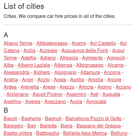
List of cities
Cities. We compare car hire prices in all of the cities.
A
Abano Terme
-
Abbiategrasso
-
Acerra
-
Aci Castello
-
Aci
Catena
-
Acilia
-
Acireale
-
Acquaviva delle Fonti
-
Acqui
Terme
-
Adelfia
-
Adrano
-
Afragola
-
Agrigento
-
Agropoli
-
Alba
-
Albano Laziale
-
Albenga
-
Albignasego
-
Alcamo
-
Alessandria
-
Alghero
-
Alpignano
-
Altamura
-
Ancona
-
Andria
-
Angri
-
Anzio
-
Aosta
-
Aprilia
-
Arcella
-
Arcore
-
Ardea
-
Arenella
-
Arese
-
Arezzo
-
Ariccia
-
Arpino
-
Arzano
-
Arzignano
-
Ascoli Piceno
-
Assemini
-
Asti
-
Augusta
-
Avellino
-
Aversa
-
Avezzano
-
Avola
-
Avvocata
B
Bacoli
-
Bagheria
-
Bagnoli
-
Barcellona Pozzo di Gotto
-
Bareggio
-
Bari
-
Barletta
-
Barra
-
Bassano del Grappa
-
Bastia umbra
-
Battipaglia
-
Bellaria-Igea Marina
-
Belluno
-