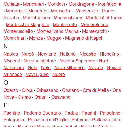
Molfetta
-
Moncalieri
-
Mondovì
-
Mondragone
-
Monfalcone
-
Monopoli
-
Monreale
-
Monselice
-
Monserrato
-
Monte
Rosello
-
Montebelluna
-
Montecalvario
-
Montecatini Terme
-
Montecchio Maggiore
-
Montemurlo
-
Monterotondo
-
Monterusciello
-
Montesilvano Marina
-
Montevarchi
-
Montichiari
-
Monza
-
Muggiò
-
Mugnano di Napoli
N
Naples
-
Nardò
-
Nerviano
-
Nettuno
-
Nicastro
-
Nichelino
-
Niscemi
-
Nocera Inferiore
-
Nocera Superiore
-
Noci
-
Noicattaro
-
Nola
-
Noto
-
Nova Milanese
-
Novara
-
Novate
Milanese
-
Novi Ligure
-
Nuoro
O
Oderzo
-
Olbia
-
Orbassano
-
Oristano
-
Orta di Atella
-
Orta
Nova
-
Osimo
-
Ostuni
-
Ottaviano
P
Pachino
-
Paderno Dugnano
-
Padua
-
Pagani
-
Palagiano
-
Palagonia
-
Palazzolo sull'Oglio
-
Palermo
-
Pallanza-Intra-
Suna
-
Palma di Montechiaro
-
Palmi
-
Palo del Colle
-