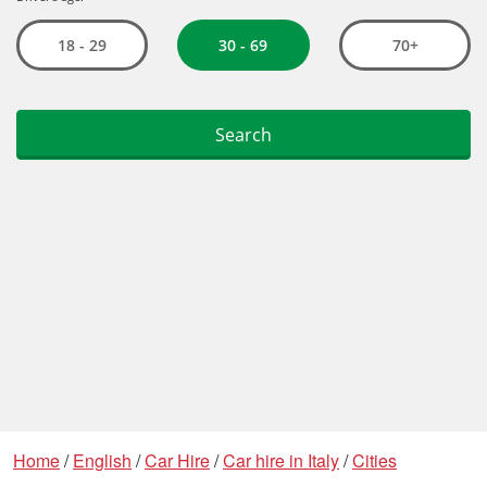
Home
/
English
/
Car Hire
/
Car hire in Italy
/
Cities