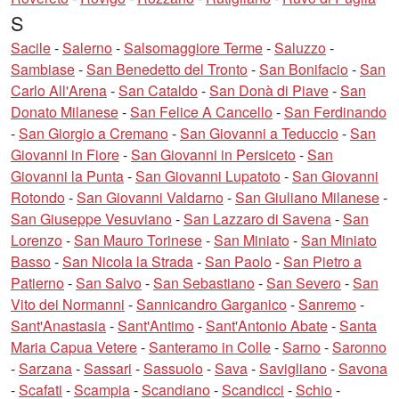
S
Sacile
-
Salerno
-
Salsomaggiore Terme
-
Saluzzo
-
Sambiase
-
San Benedetto del Tronto
-
San Bonifacio
-
San
Carlo All'Arena
-
San Cataldo
-
San Donà di Piave
-
San
Donato Milanese
-
San Felice A Cancello
-
San Ferdinando
-
San Giorgio a Cremano
-
San Giovanni a Teduccio
-
San
Giovanni in Fiore
-
San Giovanni in Persiceto
-
San
Giovanni la Punta
-
San Giovanni Lupatoto
-
San Giovanni
Rotondo
-
San Giovanni Valdarno
-
San Giuliano Milanese
-
San Giuseppe Vesuviano
-
San Lazzaro di Savena
-
San
Lorenzo
-
San Mauro Torinese
-
San Miniato
-
San Miniato
Basso
-
San Nicola la Strada
-
San Paolo
-
San Pietro a
Patierno
-
San Salvo
-
San Sebastiano
-
San Severo
-
San
Vito dei Normanni
-
Sannicandro Garganico
-
Sanremo
-
Sant'Anastasia
-
Sant'Antimo
-
Sant'Antonio Abate
-
Santa
Maria Capua Vetere
-
Santeramo in Colle
-
Sarno
-
Saronno
-
Sarzana
-
Sassari
-
Sassuolo
-
Sava
-
Savigliano
-
Savona
-
Scafati
-
Scampia
-
Scandiano
-
Scandicci
-
Schio
-