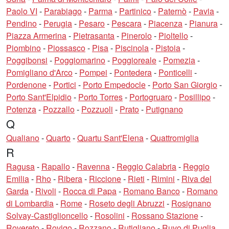
Paolo VI
-
Parabiago
-
Parma
-
Partinico
-
Paternò
-
Pavia
-
Pendino
-
Perugia
-
Pesaro
-
Pescara
-
Piacenza
-
Pianura
-
Piazza Armerina
-
Pietrasanta
-
Pinerolo
-
Pioltello
-
Piombino
-
Piossasco
-
Pisa
-
Piscinola
-
Pistoia
-
Poggibonsi
-
Poggiomarino
-
Poggioreale
-
Pomezia
-
Pomigliano d'Arco
-
Pompei
-
Pontedera
-
Ponticelli
-
Pordenone
-
Portici
-
Porto Empedocle
-
Porto San Giorgio
-
Porto Sant'Elpidio
-
Porto Torres
-
Portogruaro
-
Posillipo
-
Potenza
-
Pozzallo
-
Pozzuoli
-
Prato
-
Putignano
Q
Qualiano
-
Quarto
-
Quartu Sant'Elena
-
Quattromiglia
R
Ragusa
-
Rapallo
-
Ravenna
-
Reggio Calabria
-
Reggio
Emilia
-
Rho
-
Ribera
-
Riccione
-
Rieti
-
Rimini
-
Riva del
Garda
-
Rivoli
-
Rocca di Papa
-
Romano Banco
-
Romano
di Lombardia
-
Rome
-
Roseto degli Abruzzi
-
Rosignano
Solvay-Castiglioncello
-
Rosolini
-
Rossano Stazione
-
Rovereto
-
Rovigo
-
Rozzano
-
Rutigliano
-
Ruvo di Puglia