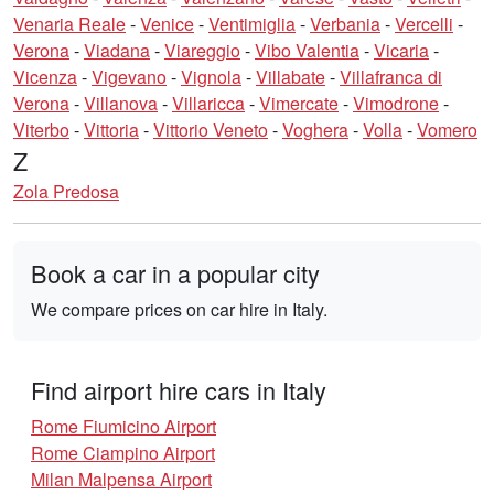
Venaria Reale
-
Venice
-
Ventimiglia
-
Verbania
-
Vercelli
-
Verona
-
Viadana
-
Viareggio
-
Vibo Valentia
-
Vicaria
-
Vicenza
-
Vigevano
-
Vignola
-
Villabate
-
Villafranca di
Verona
-
Villanova
-
Villaricca
-
Vimercate
-
Vimodrone
-
Viterbo
-
Vittoria
-
Vittorio Veneto
-
Voghera
-
Volla
-
Vomero
Z
Zola Predosa
Book a car in a popular city
We compare prices on car hire in Italy.
Find airport hire cars in Italy
Rome Fiumicino Airport
Rome Ciampino Airport
Milan Malpensa Airport